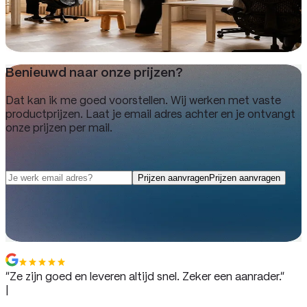
Oudezijds Voorburgwal 129-B Amsterdam
Videocall plannen
Benieuwd naar onze prijzen?
Dat kan ik me goed voorstellen. Wij werken met vaste
productprijzen. Laat je email adres achter en je ontvangt
onze prijzen per mail.
We gaan je (bijna) niet spammen.
Prijzen aanvragen
Prijzen aanvragen
We gaan je (bijna) niet spammen.
“
Ze zijn goed en leveren altijd snel. Zeker een aanrader.
”
|