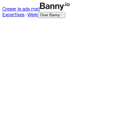
Creeer je ads met
Expertises
Werk
Over Banny
Digital ads
HTML5 banners
Rich media
DOOH
Playable ads
Programmatic ads
Native ads
+ Toon meer
Social ads
Meta
TikTok
Social video
Social statics