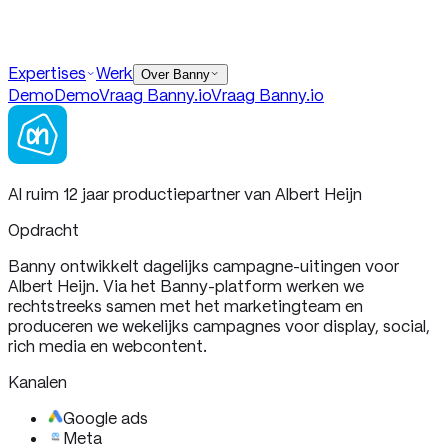
Demo
Demo
Vraag Banny
.io
Vraag Banny
.io
Contact
Expertises
Werk
info@banny.io
Over Banny
Demo
Demo
Vraag Banny
.io
Vraag Banny
.io
Al ruim 12 jaar productiepartner van Albert Heijn
Opdracht
Banny ontwikkelt dagelijks campagne-uitingen voor
Albert Heijn. Via het Banny-platform werken we
rechtstreeks samen met het marketingteam en
produceren we wekelijks campagnes voor display, social,
rich media en webcontent.
Kanalen
Google ads
Meta