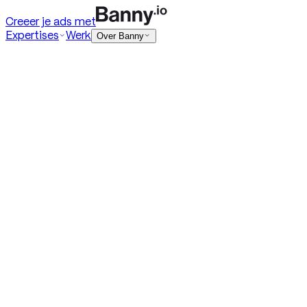
Creeer je ads met
Expertises
Werk
Over Banny
Digital ads
HTML5 banners
Rich media
DOOH
Playable ads
Programmatic ads
Native ads
+ Toon meer
Social ads
Meta
TikTok
Social video
Social statics