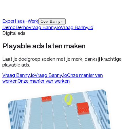
Demo
Demo
Vraag Banny
.io
Vraag Banny
.io
Contact
Expertises
Werk
info@banny.io
Over Banny
Demo
Demo
Vraag Banny
.io
Vraag Banny
.io
Digital ads
Playable ads laten maken
Laat je doelgroep spelen met je merk, dankzij krachtige
playable ads.
Vraag Banny
.io
Vraag Banny
.io
Onze manier van
werken
Onze manier van werken