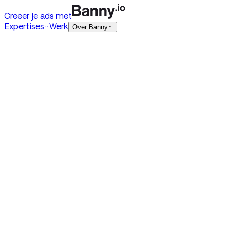
Creeer je ads met
Expertises
Werk
Over Banny
Digital ads
HTML5 banners
Rich media
DOOH
Playable ads
Programmatic ads
Native ads
+ Toon meer
Social ads
Meta
TikTok
Social video
Social statics