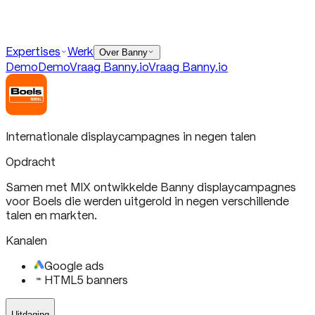
Demo
Demo
Vraag Banny
.io
Vraag Banny
.io
Contact
Expertises
Werk
info@banny.io
Over Banny
Demo
Demo
Vraag Banny
.io
Vraag Banny
.io
Internationale displaycampagnes in negen talen
Opdracht
Samen met MIX ontwikkelde Banny displaycampagnes
voor Boels die werden uitgerold in negen verschillende
talen en markten.
Kanalen
Google ads
HTML5 banners
Uitdaging