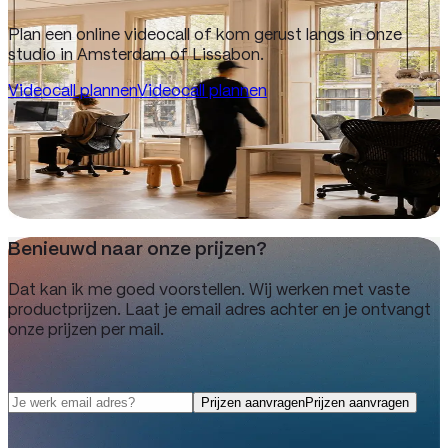
Plan een online videocall of kom gerust langs in onze
studio in Amsterdam of Lissabon.
Videocall plannen
Videocall plannen
Adres
Oudezijds Voorburgwal 129-B Amsterdam
Videocall plannen
Benieuwd naar onze prijzen?
Dat kan ik me goed voorstellen. Wij werken met vaste
productprijzen. Laat je email adres achter en je ontvangt
onze prijzen per mail.
We gaan je (bijna) niet spammen.
Prijzen aanvragen
Prijzen aanvragen