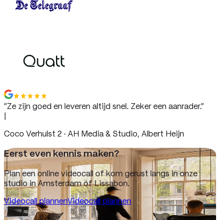
“
Ze zijn goed en leveren altijd snel. Zeker een aanrader.
”
|
Coco Verhulst 2 · AH Media & Studio, Albert Heijn
Eerst even kennis maken?
Plan een online videocall of kom gerust langs in onze
studio in Amsterdam of Lissabon.
Videocall plannen
Videocall plannen