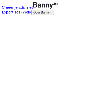
Creeer je ads met
Expertises
Werk
Over Banny
Digital ads
HTML5 banners
Rich media
DOOH
Playable ads
Programmatic ads
Native ads
+ Toon meer
Social ads
Meta
TikTok
Social video
Social statics