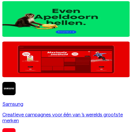
Centraal Beheer
Always-on zichtbaarheid en impactvolle rich media
Vodafone
Van nieuwe huisstijl tot complete performancecampagne
Samsung
Creatieve campagnes voor één van 's werelds grootste
merken