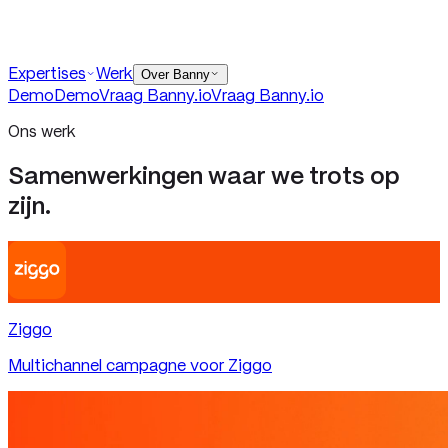
Demo
Demo
Vraag Banny
.io
Vraag Banny
.io
Contact
Expertises
Werk
info@banny.io
Over Banny
Demo
Demo
Vraag Banny
.io
Vraag Banny
.io
Ons werk
Samenwerkingen waar we trots op
zijn.
Ziggo
Multichannel campagne voor Ziggo