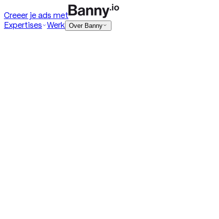
Creeer je ads met
Expertises
Werk
Over Banny
Digital ads
HTML5 banners
Rich media
DOOH
Playable ads
Programmatic ads
Native ads
+ Toon meer
Social ads
Meta
TikTok
Social video
Social statics