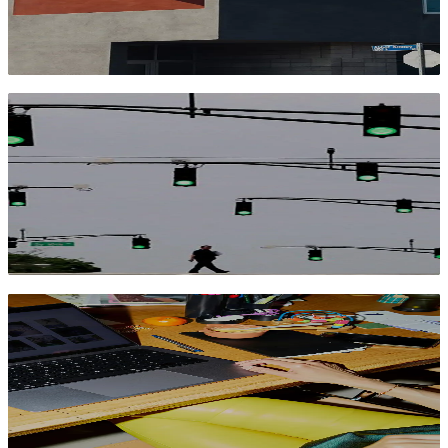
Luuk Disveld
Account Director Banny.io
Zonder doel geen resultaat – zo koppel je
doelen aan formats
Luuk Disveld
Account Director Banny.io
Sneller produceren zonder kwaliteitsverlies
Raoul
Creative project lead Banny.io