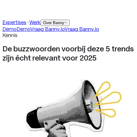
Demo
Demo
Vraag Banny
.io
Vraag Banny
.io
Contact
Expertises
Werk
info@banny.io
Over Banny
Demo
Demo
Vraag Banny
.io
Vraag Banny
.io
Kennis
De buzzwoorden voorbij deze 5 trends
zijn écht relevant voor 2025