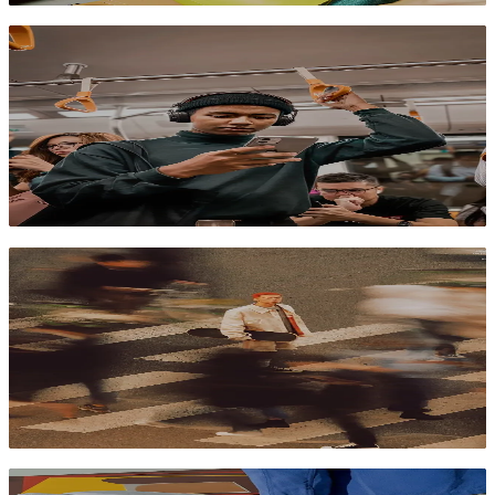
Van fullscreen naar feedspeed – hoe pas je je
creatie aan?
Raoul
Creative project lead Banny.io
Wat is jouw merkhaakje? (En waarom je zonder
verdwijnt in de massa)
Luuk Disveld
Account Director Banny.io
Wat je brandbook niet vertelt – zó pas je het