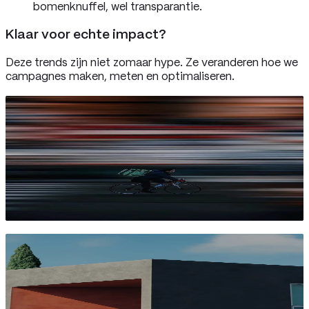
bomenknuffel, wel transparantie.
Klaar voor echte impact?
Deze trends zijn niet zomaar hype. Ze veranderen hoe we
campagnes maken, meten en optimaliseren.
Klant te laat met input? Zo hou je tóch tempo
in productie
Luuk Disveld
Account Director Banny.io
De Ad‑architectuur: van awareness tot actie in
het juiste jasje