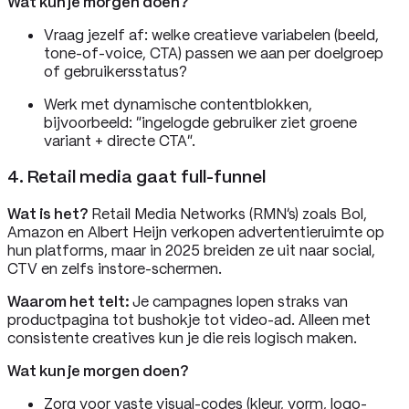
Wat kun je morgen doen?
Vraag jezelf af: welke creatieve variabelen (beeld,
tone-of-voice, CTA) passen we aan per doelgroep
of gebruikersstatus?
Werk met dynamische contentblokken,
bijvoorbeeld: “ingelogde gebruiker ziet groene
variant + directe CTA”.
4. Retail media gaat full-funnel
Wat is het?
Retail Media Networks (RMN’s) zoals Bol,
Amazon en Albert Heijn verkopen advertentieruimte op
hun platforms, maar in 2025 breiden ze uit naar social,
CTV en zelfs instore-schermen.
Waarom het telt:
Je campagnes lopen straks van
productpagina tot bushokje tot video-ad. Alleen met
consistente creatives kun je die reis logisch maken.
Wat kun je morgen doen?
Zorg voor vaste visual-codes (kleur, vorm, logo-