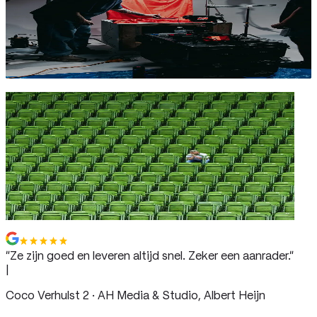
Luuk Disveld
Account Director Banny.io
Awareness, overweging of actie: Hoe kies je
het juiste campagnedoel?
Raoul
Creative project lead Banny.io
“
Ze zijn goed en leveren altijd snel. Zeker een aanrader.
”
|
Coco Verhulst 2 · AH Media & Studio, Albert Heijn