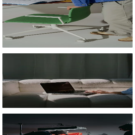
slim toe in ads
Raoul
Creative project lead Banny.io
Welke datapunten geven creatives écht
richting?
Luuk Disveld
Account Director Banny.io
5 manieren om je productiebudget slimmer te
gebruiken